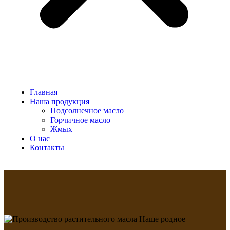
Главная
Наша продукция
Подсолнечное масло
Горчичное масло
Жмых
О нас
Контакты